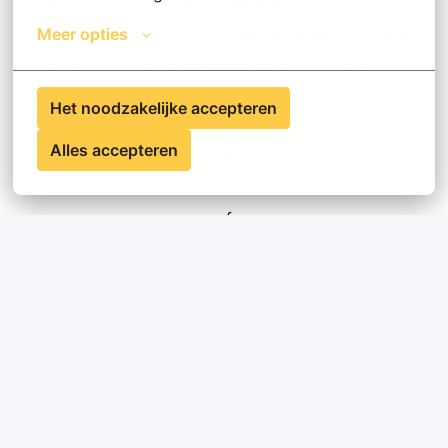
Ervaring met
CRM-systemen
Goede beheersing van
Nederlands
én
Engels
Meer opties
Affiniteit met
energie/pricing
is een plus
Het noodzakelijke accepteren
Alles accepteren
Solliciteren
of
Apply with Linkedin
onbeschikbaar
Cookies bijwerken
Apply with Indeed
onbeschikbaar
Cookies bijwerken