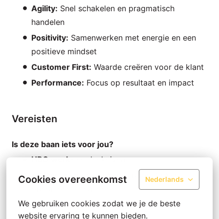
Agility:
Snel schakelen en pragmatisch
handelen
Positivity:
Samenwerken met energie en een
positieve mindset
Customer First:
Waarde creëren voor de klant
Performance:
Focus op resultaat en impact
Vereisten
Is deze baan iets voor jou?
HBO werk
- en denkniveau
±3 jaar
ervaring in sales support / sales
Cookies overeenkomst
Nederlands
operations / deal desk
We gebruiken cookies zodat we je de beste 
Sterk
analytisch
en
datagedreven
website ervaring te kunnen bieden.