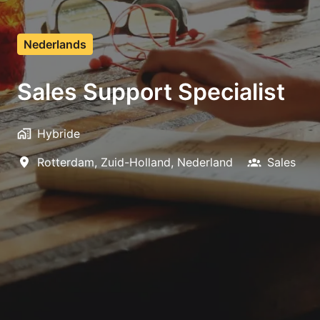
Nederlands
Sales Support Specialist
Hybride
Rotterdam
,
Zuid-Holland
,
Nederland
Sales